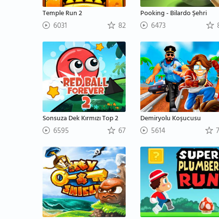
Temple Run 2
Pooking - Bilardo Şehri
6031
82
6473
Sonsuza Dek Kırmızı Top 2
Demiryolu Koşucusu
6595
67
5614
7