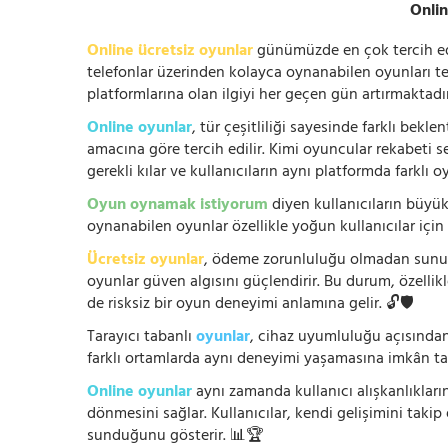
Onlin
Online ücretsiz oyunlar
günümüzde en çok tercih edile
telefonlar üzerinden kolayca oynanabilen oyunları te
platformlarına olan ilgiyi her geçen gün artırmaktadı
Online oyunlar
, tür çeşitliliği sayesinde farklı bek
amacına göre tercih edilir. Kimi oyuncular rekabeti se
gerekli kılar ve kullanıcıların aynı platformda farklı 
Oyun oynamak istiyorum
diyen kullanıcıların büyük
oynanabilen oyunlar özellikle yoğun kullanıcılar için
Ücretsiz oyunlar
, ödeme zorunluluğu olmadan sunuldu
oyunlar güven algısını güçlendirir. Bu durum, özellik
de risksiz bir oyun deneyimi anlamına gelir. 🔓🛡️
Tarayıcı tabanlı
oyunlar
, cihaz uyumluluğu açısından
farklı ortamlarda aynı deneyimi yaşamasına imkân tan
Online oyunlar
aynı zamanda kullanıcı alışkanlıklarını
dönmesini sağlar. Kullanıcılar, kendi gelişimini takip
sunduğunu gösterir. 📊🏆