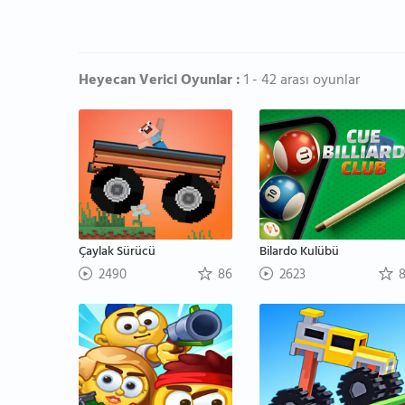
Heyecan Verici Oyunlar :
1 - 42 arası oyunlar
Çaylak Sürücü
Bilardo Kulübü
2490
86
2623
8