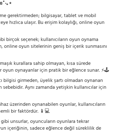
ɞ˚‧｡⋆
irme gerektirmeden; bilgisayar, tablet ve mobil
 hızlıca ulaşır. Bu erişim kolaylığı, online oyun
ı gibi birçok seçenek; kullanıcıların oyun oynama
m, online oyun sitelerinin geniş bir içerik sunmasını
armaşık kurallara sahip olmayan, kısa sürede
r oyun oynayanlar için pratik bir eğlence sunar. ⚡🕹️
tı bilgisi girmeden, üyelik şartı olmadan oynanan
 sebebidir. Aynı zamanda yetişkin kullanıcılar için
ihaz üzerinden oynanabilen oyunlar, kullanıcıların
emli bir faktördür. 📱💻
dı gibi unsurlar, oyuncuların oyunlara tekrar
yun içeriğinin, sadece eğlence değil süreklilik de