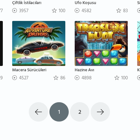
Çiftlik İstilacıları
Ufo Koşusu
S
7
3957
100
4582
83
Macera Sürücüleri
Hazine Avı
K
9
4527
86
4898
100
1
2