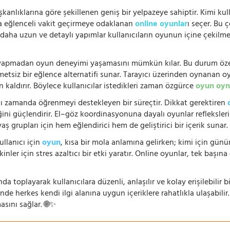
şkanlıklarına göre şekillenen geniş bir yelpazeye sahiptir. Kimi kull
da eğlenceli vakit geçirmeye odaklanan
online oyunlar
ı seçer. Bu 
n, daha uzun ve detaylı yapımlar kullanıcıların oyunun içine çekil
e yapmadan oyun deneyimi yaşamasını mümkün kılar. Bu durum özell
hmetsiz bir eğlence alternatifi sunar. Tarayıcı üzerinden oynanan o
n kaldırır. Böylece kullanıcılar istedikleri zaman özgürce
oyun oyn
nı zamanda öğrenmeyi destekleyen bir süreçtir. Dikkat gerektiren
i güçlendirir. El–göz koordinasyonuna dayalı oyunlar refleksleri hı
 yaş grupları için hem eğlendirici hem de geliştirici bir içerik sunar
ullanıcı için
oyun
, kısa bir mola anlamına gelirken; kimi için gü
nler için stres azaltıcı bir etki yaratır. Online oyunlar, tek başına 
nda toplayarak kullanıcılara düzenli, anlaşılır ve kolay erişilebili
de herkes kendi ilgi alanına uygun içeriklere rahatlıkla ulaşabilir.
asını sağlar. 🌐✨