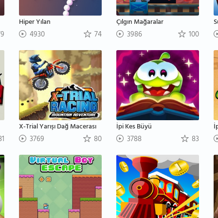
Hiper Yılan
Çılgın Mağaralar
9
4930
74
3986
100
X-Trial Yarışı Dağ Macerası
İpi Kes Büyü
İ
81
3769
80
3788
83