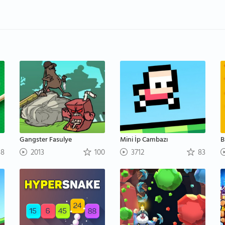
Gangster Fasulye
Mini İp Cambazı
B
8
2013
100
3712
83