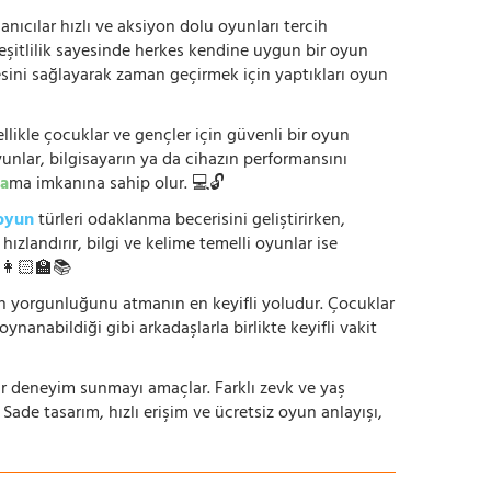
anıcılar hızlı ve aksiyon dolu oyunları tercih
çeşitlilik sayesinde herkes kendine uygun bir oyun
mesini sağlayarak zaman geçirmek için yaptıkları oyun
ikle çocuklar ve gençler için güvenli bir oyun
yunlar, bilgisayarın ya da cihazın performansını
a
ma imkanına sahip olur. 💻🔓
oyun
türleri odaklanma becerisini geliştirirken,
zlandırır, bilgi ve kelime temelli oyunlar ise
. 👩🏻‍🏫📚
nün yorgunluğunu atmanın en keyifli yoludur. Çocuklar
oynanabildiği gibi arkadaşlarla birlikte keyifli vakit
r bir deneyim sunmayı amaçlar. Farklı zevk ve yaş
 Sade tasarım, hızlı erişim ve ücretsiz oyun anlayışı,