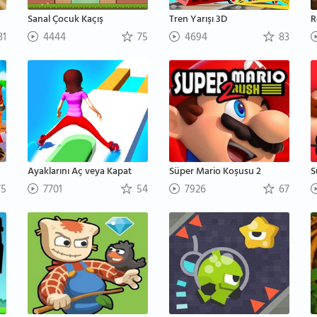
Sanal Çocuk Kaçış
Tren Yarışı 3D
R
81
4444
75
4694
83
Ayaklarını Aç veya Kapat
Süper Mario Koşusu 2
S
5
7701
54
7926
67