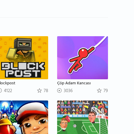
lockpost
Çöp Adam Kancası
4122
78
3036
79