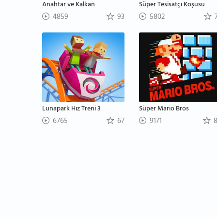
Anahtar ve Kalkan
Süper Tesisatçı Koşusu
4859
93
5802
7
Lunapark Hız Treni 3
Süper Mario Bros
6765
67
9171
8