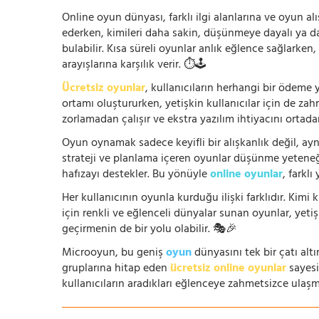
Online oyun dünyası, farklı ilgi alanlarına ve oyun alı
ederken, kimileri daha sakin, düşünmeye dayalı ya 
bulabilir. Kısa süreli oyunlar anlık eğlence sağlarke
arayışlarına karşılık verir. ⏱️🕹️
Ücretsiz oyunlar
, kullanıcıların herhangi bir ödem
ortamı oluştururken, yetişkin kullanıcılar için de za
zorlamadan çalışır ve ekstra yazılım ihtiyacını ortada
Oyun oynamak sadece keyifli bir alışkanlık değil, ay
strateji ve planlama içeren oyunlar düşünme yeteneğin
hafızayı destekler. Bu yönüyle
online oyunlar
, farklı
Her kullanıcının oyunla kurduğu ilişki farklıdır. Kimi k
için renkli ve eğlenceli dünyalar sunan oyunlar, yetişki
geçirmenin de bir yolu olabilir. 🎭🎉
Microoyun, bu geniş
oyun
dünyasını tek bir çatı altı
gruplarına hitap eden
ücretsiz online oyunlar
sayesin
kullanıcıların aradıkları eğlenceye zahmetsizce ulaşm