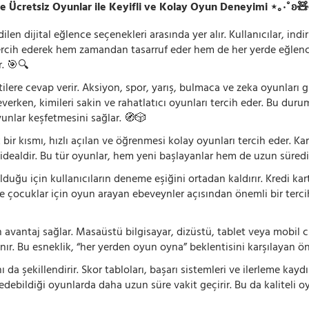
e Ücretsiz Oyunlar ile Keyifli ve Kolay Oyun Deneyimi ⋆｡‧˚ʚ
n dijital eğlence seçenekleri arasında yer alır. Kullanıcılar, ind
rcih ederek hem zamandan tasarruf eder hem de her yerde eğlenceye
r. 🎯🔍
lentilere cevap verir. Aksiyon, spor, yarış, bulmaca ve zeka oyunlar
verken, kimileri sakin ve rahatlatıcı oyunları tercih eder. Bu duru
oyunlar keşfetmesini sağlar. 🧭🎲
 bir kısmı, hızlı açılan ve öğrenmesi kolay oyunları tercih eder. K
 idealdir. Bu tür oyunlar, hem yeni başlayanlar hem de uzun süredi
ğu için kullanıcıların deneme eşiğini ortadan kaldırır. Kredi kar
le çocuklar için oyun arayan ebeveynler açısından önemli bir tercih
 avantaj sağlar. Masaüstü bilgisayar, dizüstü, tablet veya mobil c
ır. Bu esneklik, “her yerden oyun oyna” beklentisini karşılayan ön
 da şekillendirir. Skor tabloları, başarı sistemleri ve ilerleme kay
 edebildiği oyunlarda daha uzun süre vakit geçirir. Bu da kaliteli o