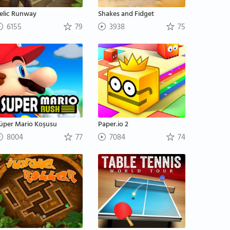
elic Runway
Shakes and Fidget
6155
79
3938
75
üper Mario Koşusu
Paper.io 2
8004
77
7084
74