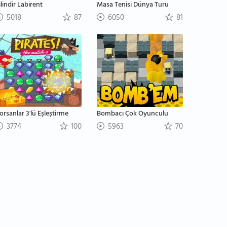
ilindir Labirent
Masa Tenisi Dünya Turu
5018
87
6050
81
orsanlar 3'lü Eşleştirme
Bombacı Çok Oyunculu
3774
100
5963
70