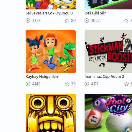
Sal Savaşları Çok Oyunculu
Deli Gibi Sür
3328
80
3022
7
Kaykay Holiganları
İnanılmaz Çöp Adam 2
4143
78
4117