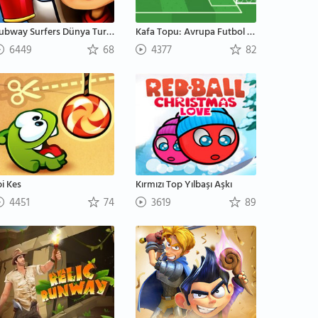
Subway Surfers Dünya Turu: Saint Petersburg
Kafa Topu: Avrupa Futbol Şampiyonası
6449
68
4377
82
pi Kes
Kırmızı Top Yılbaşı Aşkı
4451
74
3619
89