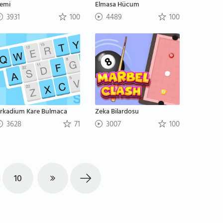
emi
Elmasa Hücum
3931
100
4489
100
rkadium Kare Bulmaca
Zeka Bilardosu
3628
71
3007
100
10