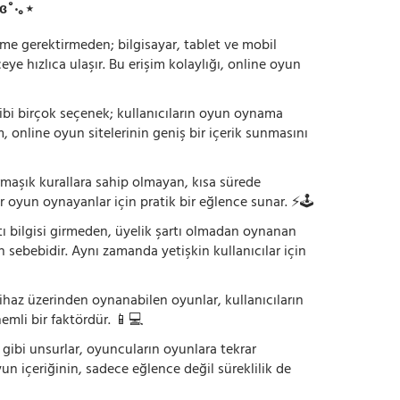
ɞ˚‧｡⋆
irme gerektirmeden; bilgisayar, tablet ve mobil
 hızlıca ulaşır. Bu erişim kolaylığı, online oyun
ı gibi birçok seçenek; kullanıcıların oyun oynama
m, online oyun sitelerinin geniş bir içerik sunmasını
armaşık kurallara sahip olmayan, kısa sürede
r oyun oynayanlar için pratik bir eğlence sunar. ⚡🕹️
tı bilgisi girmeden, üyelik şartı olmadan oynanan
 sebebidir. Aynı zamanda yetişkin kullanıcılar için
ihaz üzerinden oynanabilen oyunlar, kullanıcıların
emli bir faktördür. 📱💻
dı gibi unsurlar, oyuncuların oyunlara tekrar
yun içeriğinin, sadece eğlence değil süreklilik de