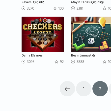
Reversi Çılgınlığı
Mayın Tarlası Çılgınlığı
3270
100
3381
1
Dama Efsanesi
Beyin Jimnastiği
3093
92
3888
1
1
2