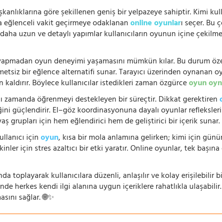
şkanlıklarına göre şekillenen geniş bir yelpazeye sahiptir. Kimi kull
da eğlenceli vakit geçirmeye odaklanan
online oyunlar
ı seçer. Bu 
n, daha uzun ve detaylı yapımlar kullanıcıların oyunun içine çekil
e yapmadan oyun deneyimi yaşamasını mümkün kılar. Bu durum özell
hmetsiz bir eğlence alternatifi sunar. Tarayıcı üzerinden oynanan o
n kaldırır. Böylece kullanıcılar istedikleri zaman özgürce
oyun oyn
nı zamanda öğrenmeyi destekleyen bir süreçtir. Dikkat gerektiren
i güçlendirir. El–göz koordinasyonuna dayalı oyunlar refleksleri hı
 yaş grupları için hem eğlendirici hem de geliştirici bir içerik sunar
ullanıcı için
oyun
, kısa bir mola anlamına gelirken; kimi için gü
nler için stres azaltıcı bir etki yaratır. Online oyunlar, tek başına 
nda toplayarak kullanıcılara düzenli, anlaşılır ve kolay erişilebili
de herkes kendi ilgi alanına uygun içeriklere rahatlıkla ulaşabilir.
asını sağlar. 🌐✨