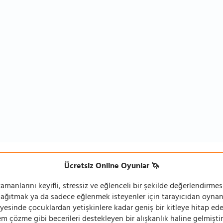
Ücretsiz Online Oyunlar 🦄
manlarını keyifli, stressiz ve eğlenceli bir şekilde değerlendirmesi
 dağıtmak ya da sadece eğlenmek isteyenler için tarayıcıdan oyn
ayesinde çocuklardan yetişkinlere kadar geniş bir kitleye hitap ede
 çözme gibi becerileri destekleyen bir alışkanlık haline gelmiştir