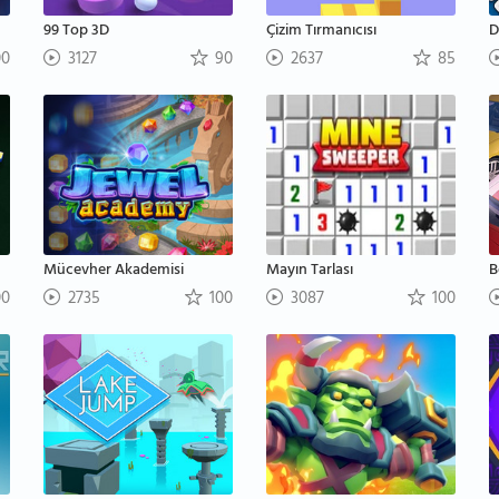
99 Top 3D
Çizim Tırmanıcısı
D
00
3127
90
2637
85
Mücevher Akademisi
Mayın Tarlası
B
00
2735
100
3087
100