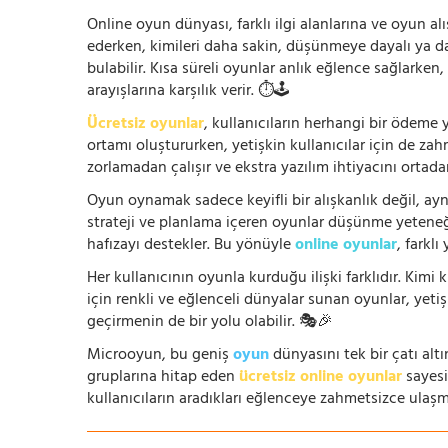
Online oyun dünyası, farklı ilgi alanlarına ve oyun alı
ederken, kimileri daha sakin, düşünmeye dayalı ya 
bulabilir. Kısa süreli oyunlar anlık eğlence sağlarke
arayışlarına karşılık verir. ⏱️🕹️
Ücretsiz oyunlar
, kullanıcıların herhangi bir ödem
ortamı oluştururken, yetişkin kullanıcılar için de za
zorlamadan çalışır ve ekstra yazılım ihtiyacını ortada
Oyun oynamak sadece keyifli bir alışkanlık değil, ay
strateji ve planlama içeren oyunlar düşünme yeteneğin
hafızayı destekler. Bu yönüyle
online oyunlar
, farklı
Her kullanıcının oyunla kurduğu ilişki farklıdır. Kimi k
için renkli ve eğlenceli dünyalar sunan oyunlar, yetişki
geçirmenin de bir yolu olabilir. 🎭🎉
Microoyun, bu geniş
oyun
dünyasını tek bir çatı altı
gruplarına hitap eden
ücretsiz online oyunlar
sayesin
kullanıcıların aradıkları eğlenceye zahmetsizce ulaşm