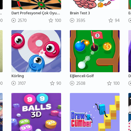
manı Çok Oyunculu
Dart Profesyonel Çok Oyunculu
Brain Test 3
E
00
2570
100
3595
94
Körling
Eğlenceli Golf
D
00
3107
90
2508
100