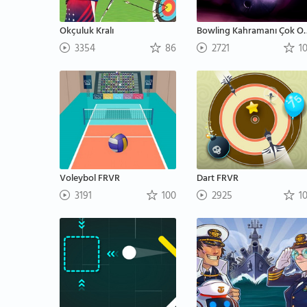
Okçuluk Kralı
Bowling Kahra
3354
86
2721
1
Voleybol FRVR
Dart FRVR
3191
100
2925
1