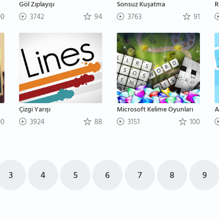
Göl Zıplayışı
Sonsuz Kuşatma
R
00
3742
94
3763
91
Çizgi Yarışı
Microsoft Kelime Oyunları
A
00
3924
88
3151
100
3
4
5
6
7
8
9