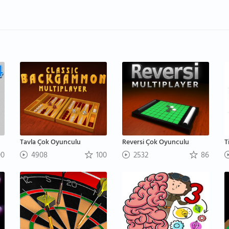
Tavla Çok Oyunculu
Reversi Çok Oyunculu
T
00
4908
100
2532
86