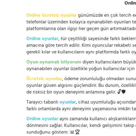
Onlin
Online ücretsiz oyunlar
günümüzde en çok tercih edile
telefonlar üzerinden kolayca oynanabilen oyunları te
platformlarına olan ilgiyi her geçen gün artırmaktadı
Online oyunlar
, tür çeşitliliği sayesinde farklı bek
amacına göre tercih edilir. Kimi oyuncular rekabeti se
gerekli kılar ve kullanıcıların aynı platformda farklı 
Oyun oynamak istiyorum
diyen kullanıcıların büyük
oynanabilen oyunlar özellikle yoğun kullanıcılar için
Ücretsiz oyunlar
, ödeme zorunluluğu olmadan sunuldu
oyunlar güven algısını güçlendirir. Bu durum, özellik
de risksiz bir oyun deneyimi anlamına gelir. 🔓🛡️
Tarayıcı tabanlı
oyunlar
, cihaz uyumluluğu açısından
farklı ortamlarda aynı deneyimi yaşamasına imkân tan
Online oyunlar
aynı zamanda kullanıcı alışkanlıklarını
dönmesini sağlar. Kullanıcılar, kendi gelişimini takip
sunduğunu gösterir. 📊🏆