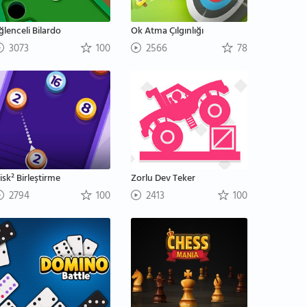
ğlenceli Bilardo
Ok Atma Çılgınlığı
3073
100
2566
78
isk² Birleştirme
Zorlu Dev Teker
2794
100
2413
100