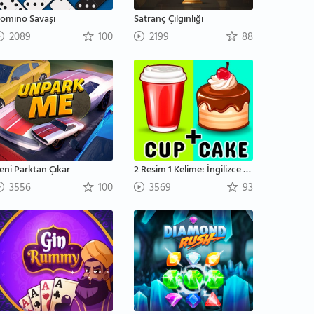
omino Savaşı
Satranç Çılgınlığı
2089
100
2199
88
eni Parktan Çıkar
2 Resim 1 Kelime: İngilizce Kelime Tahmin Etme
3556
100
3569
93