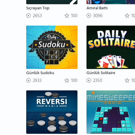
Sıçrayan Top
Amiral Battı
2653
100
3096
1
Günlük Sudoku
Günlük Solitaire
2933
100
2350
1