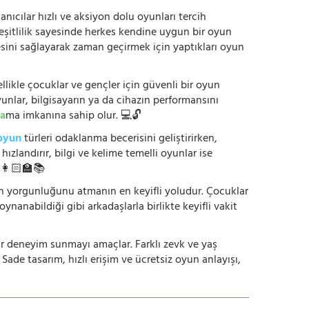
anıcılar hızlı ve aksiyon dolu oyunları tercih
çeşitlilik sayesinde herkes kendine uygun bir oyun
mesini sağlayarak zaman geçirmek için yaptıkları oyun
ikle çocuklar ve gençler için güvenli bir oyun
yunlar, bilgisayarın ya da cihazın performansını
a
ma imkanına sahip olur. 💻🔓
oyun
türleri odaklanma becerisini geliştirirken,
zlandırır, bilgi ve kelime temelli oyunlar ise
. 👩🏻‍🏫📚
nün yorgunluğunu atmanın en keyifli yoludur. Çocuklar
oynanabildiği gibi arkadaşlarla birlikte keyifli vakit
r bir deneyim sunmayı amaçlar. Farklı zevk ve yaş
 Sade tasarım, hızlı erişim ve ücretsiz oyun anlayışı,