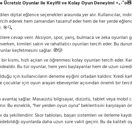
e Ücretsiz Oyunlar ile Keyifli ve Kolay Oyun Deneyimi ⋆｡‧˚ʚ
n dijital eğlence seçenekleri arasında yer alır. Kullanıcılar, ind
rcih ederek hem zamandan tasarruf eder hem de her yerde eğlenceye
r. 🎯🔍
lentilere cevap verir. Aksiyon, spor, yarış, bulmaca ve zeka oyunlar
verken, kimileri sakin ve rahatlatıcı oyunları tercih eder. Bu duru
oyunlar keşfetmesini sağlar. 🧭🎲
 bir kısmı, hızlı açılan ve öğrenmesi kolay oyunları tercih eder. K
 idealdir. Bu tür oyunlar, hem yeni başlayanlar hem de uzun süredi
ğu için kullanıcıların deneme eşiğini ortadan kaldırır. Kredi kar
le çocuklar için oyun arayan ebeveynler açısından önemli bir tercih
 avantaj sağlar. Masaüstü bilgisayar, dizüstü, tablet veya mobil c
ır. Bu esneklik, “her yerden oyun oyna” beklentisini karşılayan ön
 da şekillendirir. Skor tabloları, başarı sistemleri ve ilerleme kay
 edebildiği oyunlarda daha uzun süre vakit geçirir. Bu da kaliteli o