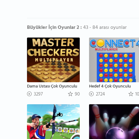
Büyükler İçin Oyunlar 2 :
43 - 84 arası oyunlar
Dama Ustası Çok Oyunculu
Hedef 4 Çok Oyunculu
3297
90
2724
1